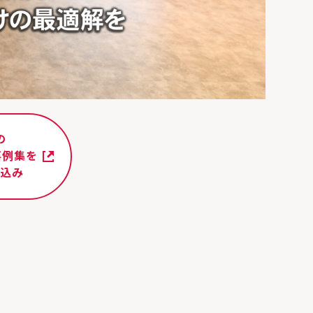
の
事例集を
し込み