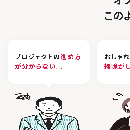
オ
この
プロジェクトの
進め方
おしゃ
が分からない...
掃除が