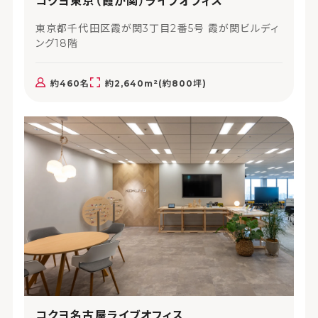
コクヨ東京（霞が関）ライブオフィス
東京都千代田区霞が関3丁目2番5号 霞が関ビルディ
ング18階
約460名
約2,640m²(約800坪)
コクヨ名古屋ライブオフィス