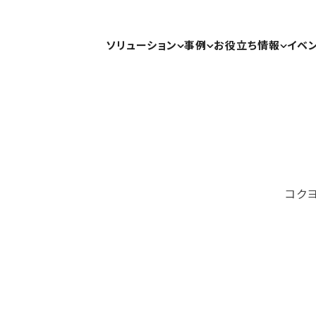
ソリューション
事例
お役立ち情報
イベ
コク