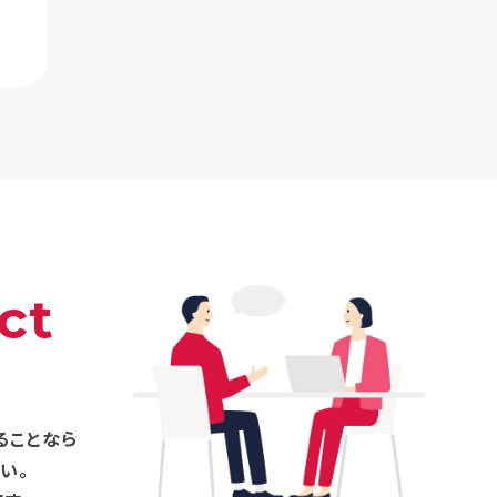
ct
ることなら
い。