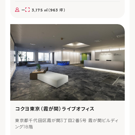
ー
3,175 ㎡（963 坪）
コクヨ東京（霞が関）ライブオフィス
東京都千代田区霞が関3丁目2番5号 霞が関ビルディ
ング18階