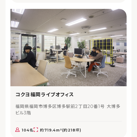
コクヨ福岡ライブオフィス
福岡県福岡市博多区博多駅前2丁目20番1号 大博多
ビル3階
104名
約719.4m²(約218坪)