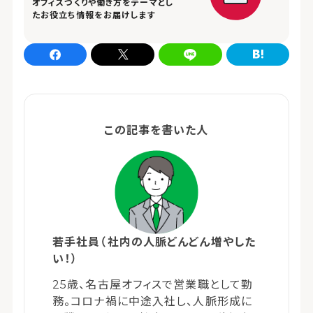
オフィスづくりや働き方をテーマとし
たお役立ち情報をお届けします
Facebookでシェア
xでシェア
LINEでシェア
はてなブログでシェア
この記事を書いた人
若手社員（社内の人脈どんどん増やした
い！）
25歳、名古屋オフィスで営業職として勤
務。コロナ禍に中途入社し、人脈形成に