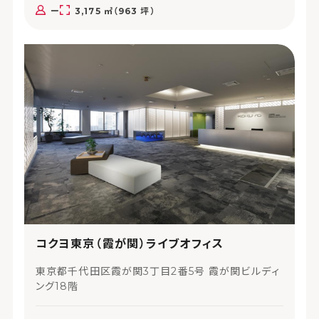
ー
3,175 ㎡（963 坪）
コクヨ東京（霞が関）ライブオフィス
東京都千代田区霞が関3丁目2番5号 霞が関ビルディ
ング18階