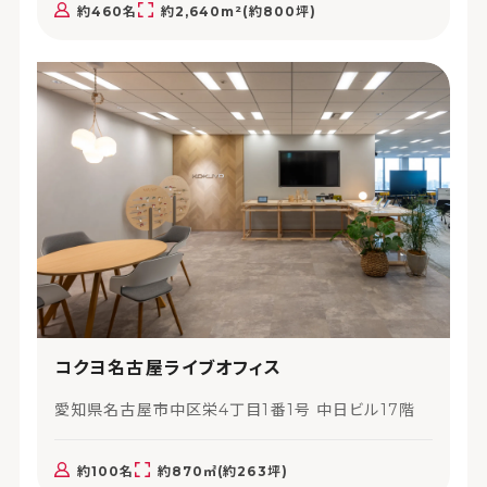
約460名
約2,640m²(約800坪)
コクヨ名古屋ライブオフィス
愛知県名古屋市中区栄4丁目1番1号 中日ビル17階
約100名
約870㎡(約263坪)