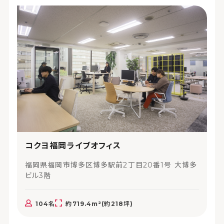
コクヨ福岡ライブオフィス
福岡県福岡市博多区博多駅前2丁目20番1号 大博多
ビル3階
104名
約719.4m²(約218坪)