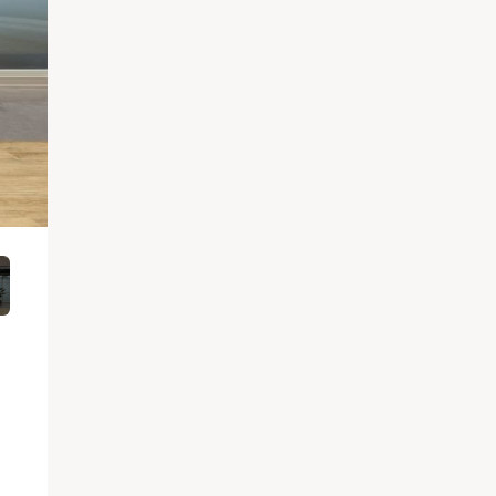
エントランス
分けをガラス間仕切とすることで、オフィスに開
LED照明は色