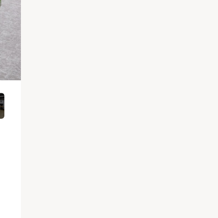
カフェスペース
打合せや社内行事以外にも、来客対応や懇親会
リフレッシュや
択肢を増やし、従業員満足度の向上を図りま
ソファ席を設置