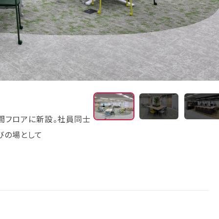
ワークラウンジ
間フロアに新設。社員同士
来客エリアと隣接しているため、
びの場として
など幅広く活用可能。働く場所の選
す。