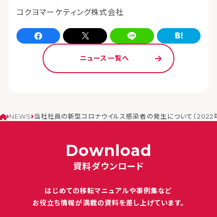
コクヨマーケティング株式会社
Facebookでシェア
xでシェア
LINEでシェア
はてなブログでシェア
ニュース一覧へ
NEWS
当社社員の新型コロナウイルス感染者の発生について（2022年3
Download
資料ダウンロード
はじめての移転マニュアルや
事例集など
お役立ち情報が満載の
資料を差し上げています。