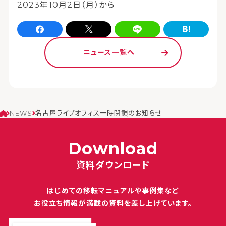
2023年10月2日（月）から
Facebookでシェア
xでシェア
LINEでシェア
はてなブログでシェア
ニュース一覧へ
NEWS
名古屋ライブオフィス一時閉鎖のお知らせ
Download
資料ダウンロード
はじめての移転マニュアルや
事例集など
お役立ち情報が満載の
資料を差し上げています。