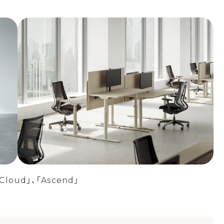
Cloud」、「Ascend」