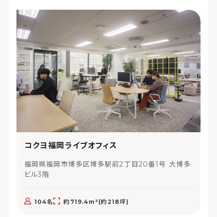
コクヨ福岡ライブオフィス
福岡県福岡市博多区博多駅前2丁目20番1号 大博多
ビル3階
104名
約719.4m²(約218坪)