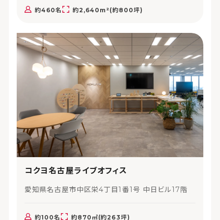
約460名
約2,640m²(約800坪)
コクヨ名古屋ライブオフィス
愛知県名古屋市中区栄4丁目1番1号 中日ビル17階
約100名
約870㎡(約263坪)