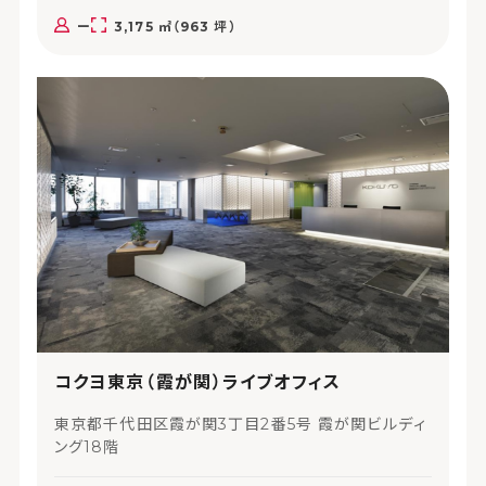
ー
3,175 ㎡（963 坪）
コクヨ東京（霞が関）ライブオフィス
東京都千代田区霞が関3丁目2番5号 霞が関ビルディ
ング18階