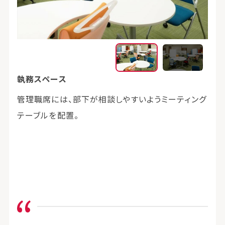
執務スペース
執務
管理職席には、部下が相談しやすいようミーティング
打ち
テーブルを配置。
動し
を各