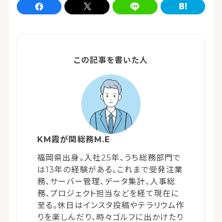
Facebookでシェア
xでシェア
LINEでシェア
はてなブログでシェア
この記事を書いた人
KM霞が関総務M.E
福岡県出身。入社25年、うち総務部門で
は13年の経験がある。これまで受発注業
務、サーバー管理、データ集計、人事総
務、プロジェクト担当などを経て現在に
至る。休日はインスタ投稿やテラリウム作
りを楽しんだり、時々ゴルフに出かけたり