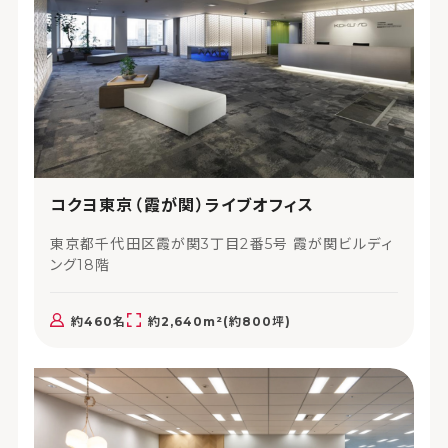
コクヨ東京（霞が関）ライブオフィス
東京都千代田区霞が関3丁目2番5号 霞が関ビルディ
ング18階
約460名
約2,640m²(約800坪)