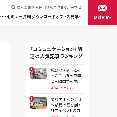
検索
企業情報
採用情報
コクヨグループ
ント・セミナー
資料ダウンロード
オフィス見学
お問合せ
「コミュニケーション」関
連の人気記事ランキング
雑談マスターとの
付き合い方～効率
と人間関係の絶妙
バランス術
コミュニケーション
業績向上への近道
～部門の壁を崩す
社内イベントの力
コミュニケーション