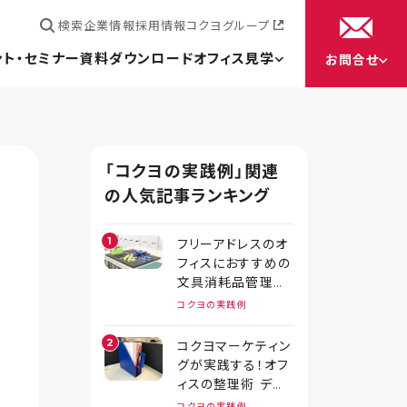
検索
企業情報
採用情報
コクヨグループ
ント・セミナー
資料ダウンロード
オフィス見学
お問合せ
「コクヨの実践例」関連
の人気記事ランキング
フリーアドレスのオ
フィスにおすすめの
文具消耗品管理方
法とは？
コクヨの実践例
コクヨマーケティン
グが実践する！オフ
ィスの整理術 デス
ク上の書類編
コクヨの実践例