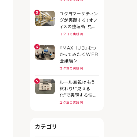
コクヨマーケティン
グが実践する！オフ
ィスの整理術 見せ
る収納編
コクヨの実践例
『MAXHUB』をつ
かってみた＜WEB
会議編＞
コクヨの実践例
ルール無視はもう
終わり！"見える
化"で実現する快適
オフィスのつくり方
コクヨの実践例
カテゴリ