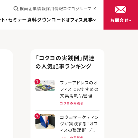
検索
企業情報
採用情報
コクヨグループ
ント・セミナー
資料ダウンロード
オフィス見学
お問合せ
「コクヨの実践例」関連
の人気記事ランキング
フリーアドレスのオ
フィスにおすすめの
文具消耗品管理方
法とは？
コクヨの実践例
コクヨマーケティン
グが実践する！オフ
ィスの整理術 デス
ク上の書類編
コクヨの実践例