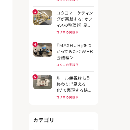
コクヨマーケティン
グが実践する！オフ
ィスの整理術 見せ
る収納編
コクヨの実践例
『MAXHUB』をつ
かってみた＜WEB
会議編＞
コクヨの実践例
ルール無視はもう
終わり！"見える
化"で実現する快適
オフィスのつくり方
コクヨの実践例
カテゴリ