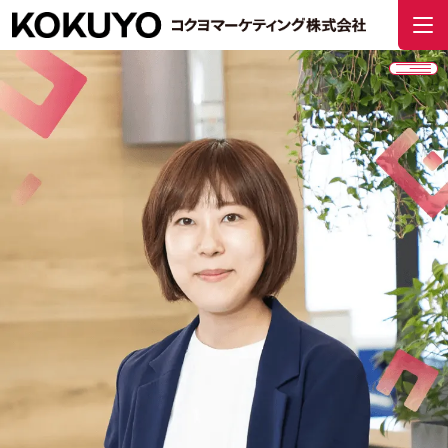
採用トップ
採用責任者からのメッセージ
「会社」を知る
企業情報
コクヨマーケティングを知る
ライブオフィス
働く環境
成長機会