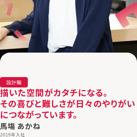
「働く」を知る
働く人たち
営業職
設計職
施工管理職
「事例」を知る
オフィスレイアウト・デザイン事例
採用情報
募集要項
よくある質問
設計職
キャリア採用
描いた空間がカタチになる。
キャリア採用応募
新卒採用
その喜びと難しさが日々のやりがい
につながっています。
馬塲 あかね
2019年入社