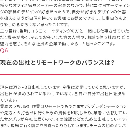
様々なオフィス家具メーカーの家具のなかで、特にコクヨマーケティン
グの家具のデザインが好きだったので、自分が好きなデザインの什器
を扱えるほうが自信を持ってお客様にお勧めできるし、仕事自体もよ
り楽しめるだろうなと思ったことです。
二つ目は、当時、コクヨマーケティングの方と一緒にお仕事させていた
だく機会が多く、そこでお会いした方の人柄や、お話で伺う社風などに
魅力を感じ、そんな社風の企業で働けたら...と思ったことです。
現在の出社とリモートワークのバランスは？
現在は週2〜3日出社しています。今後は変動していくと思いますが、
出社日が決められているわけではなく、各自が自分で出社日を決め
ています。
業務のうち、設計作業はリモートでもできますが、プレゼンテーション
や先方との打合せに行くための資料を印刷したり、業者に依頼してい
たサンプルが会社に届くので、その確認などのために出社しています。
また、現場に行く前に立ち寄ったりもしています。チームの他のメンバ