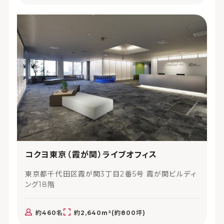
コクヨ東京（霞が関）ライブオフィス
東京都千代田区霞が関3丁目2番5号 霞が関ビルディ
ング18階
約460名
約2,640m²(約800坪)