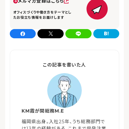
メルマガ登録はこちら
オフィスづくりや働き方をテーマとし
たお役立ち情報をお届けします
Facebookでシェア
xでシェア
LINEでシェア
はてなブログでシェア
この記事を書いた人
KM霞が関総務M.E
福岡県出身。入社25年、うち総務部門で
は13年の経験がある。これまで受発注業