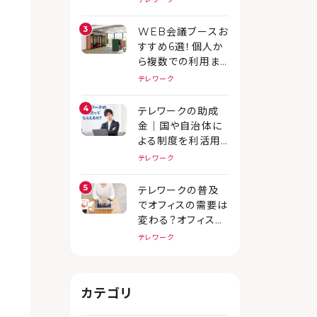
方を解説
WEB会議ブースお
すすめ6選！個人か
ら複数での利用ま
で｜設置メリットや
テレワーク
注意点、事例を徹
底解説
テレワークの助成
金｜国や自治体に
よる制度を利活用
してテレワークを導
テレワーク
入しませんか？
テレワークの普及
でオフィスの需要は
変わる？オフィスの
あり方や用意すべ
テレワーク
きツールを解説
カテゴリ