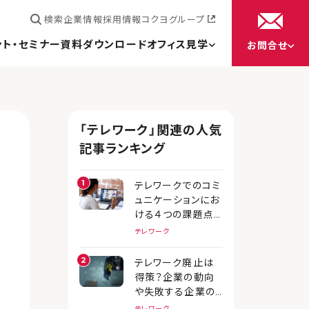
検索
企業情報
採用情報
コクヨグループ
ント・セミナー
資料ダウンロード
オフィス見学
お問合せ
「テレワーク」関連の人気
記事ランキング
テレワークでのコミ
ュニケーションにお
ける４つの課題点
と解決策を紹介
テレワーク
テレワーク廃止は
得策？企業の動向
や失敗する企業の
特徴オフィスの在り
テレワーク