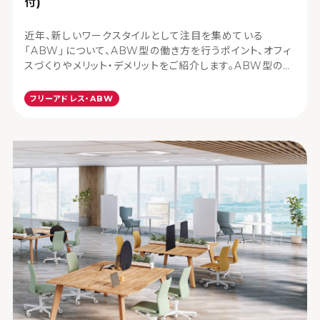
付)
近年、新しいワークスタイルとして注目を集めている
「ABW」について、ABW型の働き方を行うポイント、オフィ
スづくりやメリット・デメリットをご紹介します。ABW型の働
き方を検討中の方は、ぜひコクヨマーケティングまでご相
談ください。
フリーアドレス・ABW