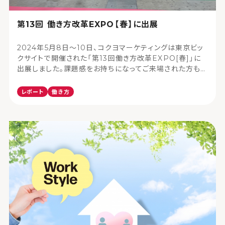
第13回 働き方改革EXPO【春】に出展
2024年5月8日～10日、コクヨマーケティングは東京ビッ
クサイトで開催された「第13回働き方改革EXPO[春]」に
出展しました。課題感をお持ちになってご来場された方も
多く、たくさんのお客様にブースにお立ちよりいただきまし
た。今回は、コクヨブースの様子をレポートいたします。
レポート
働き方