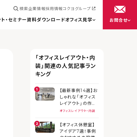
検索
企業情報
採用情報
コクヨグループ
ント・セミナー
資料ダウンロード
オフィス見学
お問合せ
「オフィスレイアウト・内
装」関連の人気記事ラン
キング
【最新事例14選】お
しゃれな「オフィス
レイアウト」の作り
方
オフィスレイアウト・内装
【オフィス休憩室】
アイデア7選！事例