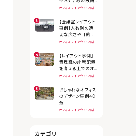
やおすすめの設備
を紹介
オフィスレイアウト・内装
【会議室レイアウト
事例】人数別の適
切な広さや目的別
のレイアウト例を解
オフィスレイアウト・内装
説
【レイアウト事例】
管理職の座席配置
を考える上でのオ
フィスレイアウトの
オフィスレイアウト・内装
ポイント
おしゃれなオフィス
のデザイン事例40
選
オフィスレイアウト・内装
カテゴリ