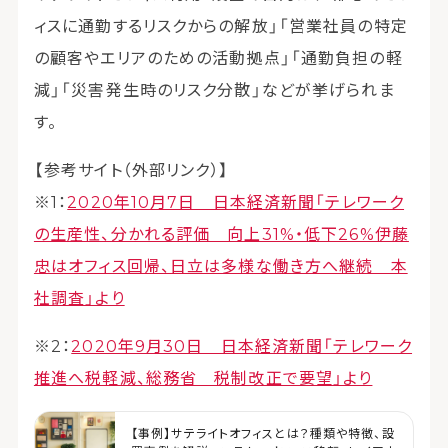
ィスに通勤するリスクからの解放」「営業社員の特定
の顧客やエリアのための活動拠点」「通勤負担の軽
減」「災害発生時のリスク分散」などが挙げられま
す。
【参考サイト（外部リンク）】
※1：
2020年10月7日 日本経済新聞「テレワーク
の生産性、分かれる評価 向上31%・低下26%伊藤
忠はオフィス回帰、日立は多様な働き方へ継続 本
社調査」より
※2：
2020年9月30日 日本経済新聞「テレワーク
推進へ税軽減、総務省 税制改正で要望」より
【事例】サテライトオフィスとは？種類や特徴、設