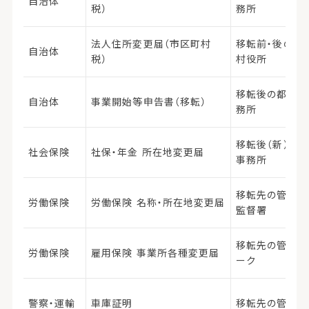
自治体
税）
務所
法人住所変更届（市区町村
移転前・後の各
自治体
税）
村役所
移転後の都道府
自治体
事業開始等申告書（移転）
務所
移転後（新）の
社会保険
社保・年金 所在地変更届
事務所
移転先の管轄労
労働保険
労働保険 名称・所在地変更届
監督署
移転先の管轄ハ
労働保険
雇用保険 事業所各種変更届
ーク
警察・運輸
車庫証明
移転先の管轄警