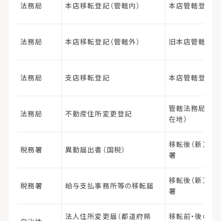
法務局
本店移転登記（管轄内）
本店管轄登記所
法務局
本店移転登記（管轄外）
旧本店管轄登記
法務局
支店移転登記
本店管轄登記所
管轄法務局（不
法務局
不動産住所変更登記
在地）
移転後（新）の
税務署
異動届出書（国税）
署
移転後（新）の
税務署
給与支払事務所等の移転届
署
法人住所変更届（都道府県
移転前・後の各