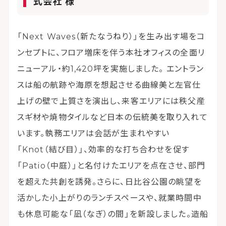
式会社 様
「Next Waves（新たなうねり）」を生み出す場をコ
ンセプトに、フロア増床を伴う本社オフィスの全面リ
ニューアル・約1,420坪を実施しました。 エントラン
スは船の航跡や海原を想起させる曲線美と左官仕
上げの壁で上質さを演出し、来客エリアには秩父産
スギ材や焼物タイルなど日本の伝統美を取り入れて
います。執務エリアは会話が生まれやすい
「Knot（結び目）」、効率的な打ち合わせを促す
「Patio（中庭）」と名付けたエリアを点在させ、部門
を超えた共創を誘発。さらに、日比谷公園の眺望を
活かした小上がりのランチスペースや、就業時間中
も休息可能な「凪（なぎ）の間」を新設しました。造船