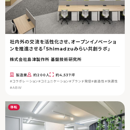
社内外の交流を活性化させ、オープンイノベーショ
ンを推進させる「Shimadzuみらい共創ラボ」
株式会社島津製作所 基盤技術研究所
製造業
約200人
約4,537坪
#コラボレーション
#コミュニケーション
#ブランド発信
#創造性
#快適性
#ABW
移転