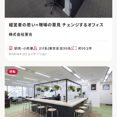
経営者の思い×現場の意見 チェンジするオフィス
株式会社落合
卸売・小売業
211名(東京支店30名)
約102坪
#ABW
#コミュニケーション
移転