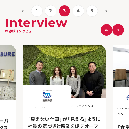
1
2
3
4
5
Interview
お客様インタビュー
株式会社岩田産業グループホールディングス
田中貴
ンター
「見えない仕事」が「見える」ように
ーバ
社員の気づきと協業を促すオープ
「食
クス